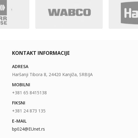
KONTAKT INFORMACIJE
ADRESA
Haršanji Tibora 8, 24420 Kanjiža, SRBIJA
MOBILNI
+381 65 8415138
FIKSNI
+381 24 873 135
E-MAIL
bp024@EUnet.rs