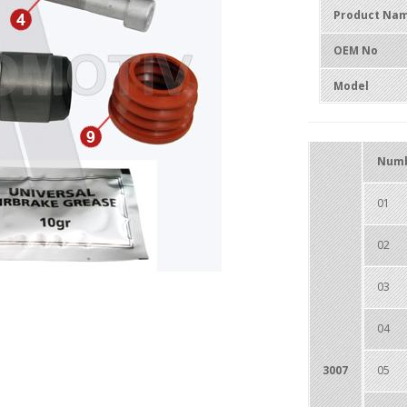
Product Na
OEM No
Model
Num
01
02
03
04
3007
05