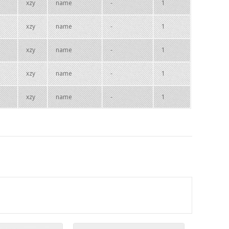
xzy
name
-
1
xzy
name
-
1
xzy
name
-
1
xzy
name
-
1
xzy
name
-
1