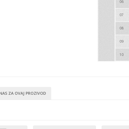
06
07
08
09
10
NAS ZA OVAJ PROZIVOD