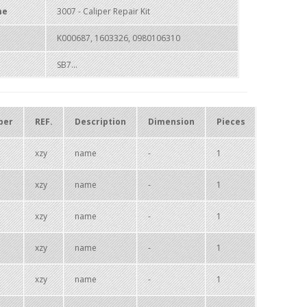
me
3007 - Caliper Repair Kit
K000687, 1603326, 0980106310
SB7...
ber
REF.
Description
Dimension
Pieces
xzy
name
-
1
xzy
name
-
1
xzy
name
-
1
xzy
name
-
1
xzy
name
-
1