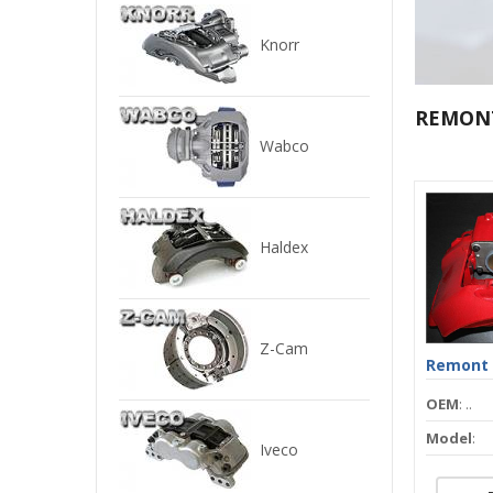
Knorr
REMONT
Wabco
Haldex
Z-Cam
Remont k
OEM
: ..
Model
:
Iveco