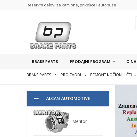
Rezervni delovi za kamione, prikolice i autobuse
BRAKE PARTS
PRODAJNI PROGRAM
O N
BRAKE PARTS
PROIZVODI
REMONT KOČIONIH ČELJU
ALCAN AUTOMOTIVE
Meritor