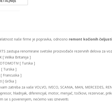
DETALJNIJE
latnost naše firme je popravka, odnosno
remont kočionih čeljusti
S zastupa renomirane svetske proizvođače rezervnih delova za vozi
[ Velika Britanija ]
OTOMOTIV [ Turska ]
 [ Turska ]
 Francuska ]
 [ Grčka ]
 vam zatreba za vaše VOLVO, IVECO, SCANIA, MAN, MERCEDES, RENAULT
presor, hladnjak, diferencijal, motor, menjač, točkovi, rezervoar, priko
am se s poverenjem, nećemo vas izneveriti.