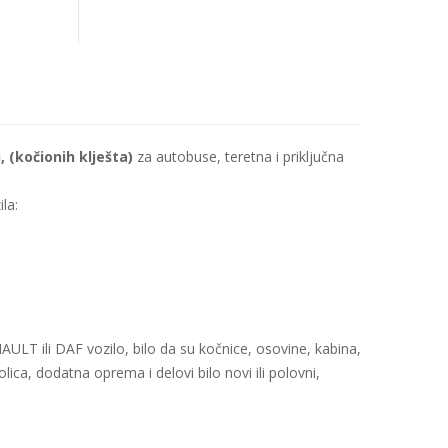
, (kočionih klješta)
za autobuse, teretna i priključna
la:
 ili DAF vozilo, bilo da su kočnice, osovine, kabina,
lica, dodatna oprema i delovi bilo novi ili polovni,