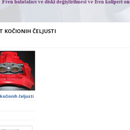
 KOČIONIH ČELJUSTI
očionih čeljusti