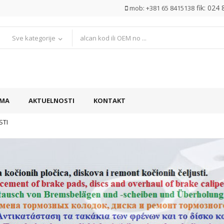
fik: 024
mob: +381 65 8415138
Sve kategorije
AMA
AKTUELNOSTI
KONTAKT
STI