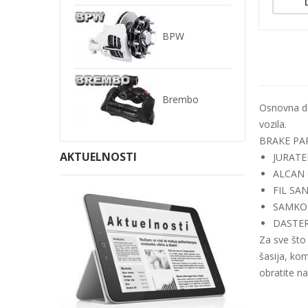
BPW
Brembo
Osnovna de
vozila.
BRAKE PART
AKTUELNOSTI
JURATEK 
ALCAN 
FIL SAN
SAMKO [
DASTERI
Za sve što
šasija, kom
obratite n