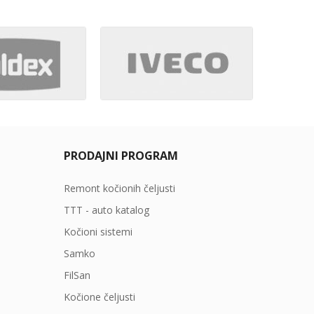
PRODAJNI PROGRAM
Remont kočionih čeljusti
TTT - auto katalog
Kočioni sistemi
Samko
FilSan
Kočione čeljusti