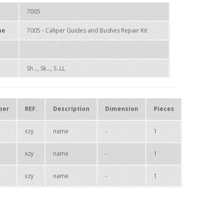
7005
me
7005 - Caliper Guides and Bushes Repair Kit
Sh..., Sk..., S..LL
ber
REF.
Description
Dimension
Pieces
xzy
name
-
1
xzy
name
-
1
xzy
name
-
1