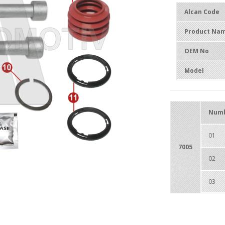
Alcan Code
Product Na
OEM No
Model
Num
01
7005
02
03