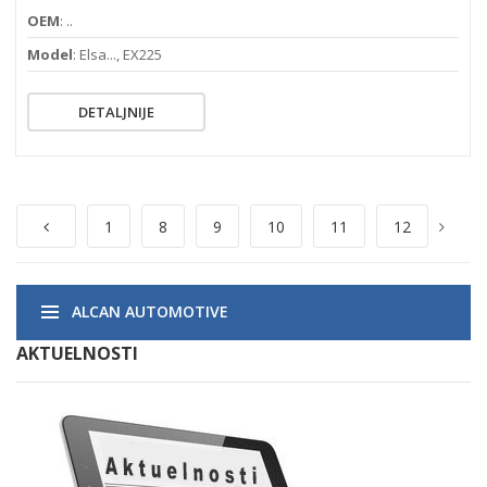
OEM
: ..
Model
: Elsa..., EX225
DETALJNIJE
1
8
9
10
11
12
ALCAN AUTOMOTIVE
AKTUELNOSTI